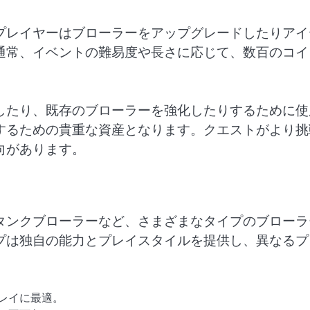
プレイヤーはブローラーをアップグレードしたりアイ
通常、イベントの難易度や長さに応じて、数百のコイ
したり、既存のブローラーを強化したりするために使
するための貴重な資産となります。クエストがより挑
向があります。
タンクブローラーなど、さまざまなタイプのブローラ
プは独自の能力とプレイスタイルを提供し、異なるプ
レイに最適。