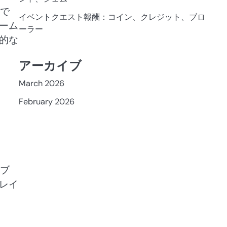
とで
イベントクエスト報酬：コイン、クレジット、ブロ
ーム
ーラー
的な
アーカイブ
March 2026
February 2026
、ブ
レイ