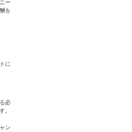
ニー
酬を
トに
る必
す。
ャン