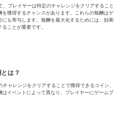
を通じて、プレイヤーは特定のチャレンジをクリアするこ
酬を獲得するチャンスがあります。これらの報酬はゲ
行にも寄与します。報酬を最大化するためには、効果
することが重要です。
報酬とは？
、特定のチャレンジをクリアすることで獲得できるコイン
酬はイベントによって異なり、プレイヤーにゲームプ