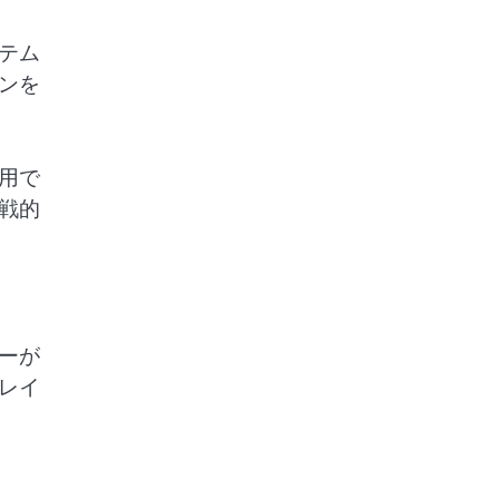
テム
ンを
用で
戦的
ーが
レイ