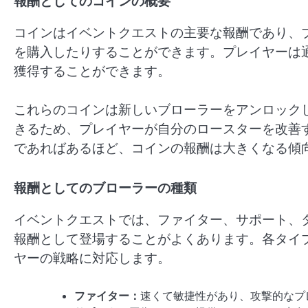
報酬としてのコインの概要
コインはイベントクエストの主要な報酬であり、
を購入したりすることができます。プレイヤーは
獲得することができます。
これらのコインは新しいブローラーをアンロック
きるため、プレイヤーが自分のロースターを改善
であればあるほど、コインの報酬は大きくなる傾
報酬としてのブローラーの種類
イベントクエストでは、ファイター、サポート、
報酬として登場することがよくあります。各タイ
ヤーの戦略に対応します。
ファイター：
速くて敏捷性があり、攻撃的なプ