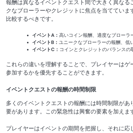
報酬は異なるイベントクエスト間で大きく異なる
クなブローラーやクレジットに焦点を当てていま
比較するべきです。
イベントA：
高いコイン報酬、適度なブローラ
イベントB：
ユニークなブローラーの報酬、低
イベントC：
コインとクレジットのバランスの
これらの違いを理解することで、プレイヤーはゲ
参加するかを優先することができます。
イベントクエストの報酬の時間制限
多くのイベントクエストの報酬には時間制限があ
要があります。この緊急性は興奮の要素を加えま
プレイヤーはイベントの期間を把握し、それに応