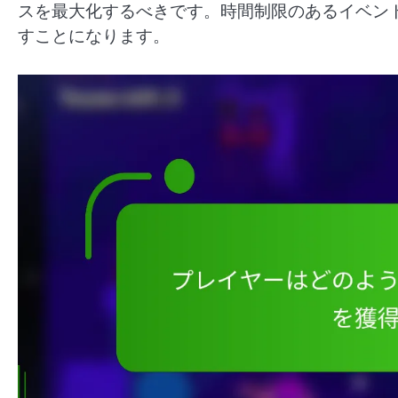
スを最大化するべきです。時間制限のあるイベン
すことになります。