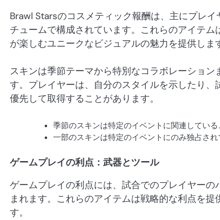
Brawl Starsのコスメティック報酬は、主に
チュームで構成されています。これらのアイテム
が楽しむユニークなビジュアルの魅力を提供しま
スキンは季節テーマから特別なコラボレーション
す。プレイヤーは、自分のスタイルを示したり、
優先して取得することがあります。
季節のスキンは特定のイベントに関連している
一部のスキンは特定のイベントにのみ独占され
ゲームプレイの利点：武器とツール
ゲームプレイの利点には、試合でのプレイヤーの
まれます。これらのアイテムは戦略的な利点を提
す。