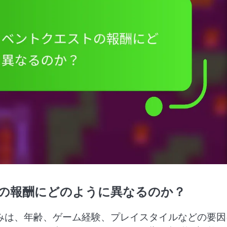
の報酬にどのように異なるのか？
みは、年齢、ゲーム経験、プレイスタイルなどの要因