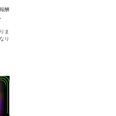
報酬
。
りま
なり