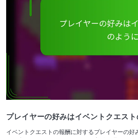
プレイヤーの好みはイベントクエスト
イベントクエストの報酬に対するプレイヤーの好