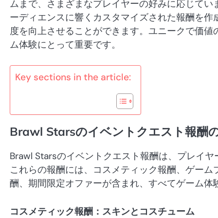
ムまで、さまざまなプレイヤーの好みに応じてい
ーディエンスに響くカスタマイズされた報酬を作
度を向上させることができます。ユニークで価値
ム体験にとって重要です。
Key sections in the article:
Brawl Starsのイベントクエスト
Brawl Starsのイベントクエスト報酬は、プ
これらの報酬には、コスメティック報酬、ゲーム
酬、期間限定オファーが含まれ、すべてゲーム体
コスメティック報酬：スキンとコスチューム