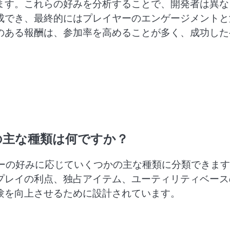
ます。これらの好みを分析することで、開発者は異な
成でき、最終的にはプレイヤーのエンゲージメントと
のある報酬は、参加率を高めることが多く、成功した
報酬の主な種類は何ですか？
レイヤーの好みに応じていくつかの主な種類に分類できま
プレイの利点、独占アイテム、ユーティリティベース
験を向上させるために設計されています。