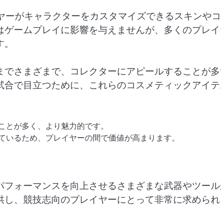
プレイヤーがキャラクターをカスタマイズできるスキンや
はゲームプレイに影響を与えませんが、多くのプレイ
す。
までさまざまで、コレクターにアピールすることが多
試合で目立つために、これらのコスメティックアイテ
ことが多く、より魅力的です。
ているため、プレイヤーの間で価値が高まります。
パフォーマンスを向上させるさまざまな武器やツール
供し、競技志向のプレイヤーにとって非常に求められ