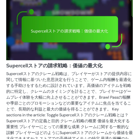
Supercellストアの請求戦略：価値の最大化
Supercellストアのクレーム戦略は、プレイヤーがストアの提供内容に
関して情報に基づいた意思決定を行うことで、ゲーム内報酬を最適化
する手助けをするために設計されています。高価値のアイテムを戦略
的に特定し、クレームのタイミングを計ることで、プレイヤーはゲー
ムプレイ体験を大幅に向上させることができます。Brawl Passの報酬
や季節ごとのプロモーションなどの重要なアイテムに焦点を当てるこ
とで、長期的な利益と最大の価値を得ることができます。 Key
sections in the article: Toggle Supercellストアのクレーム戦略とは？
Supercellストアの定義と目的 クレーム戦略の概要 価値を最大化する
重要性 プレイヤーにとっての重要な成果 クレームに関する一般的な
誤解 プレイヤーはどのようにSupercellストアのクレームから価値を最
大化できますか？ ストアでの高価値アイテムの特定 最適な報酬のた