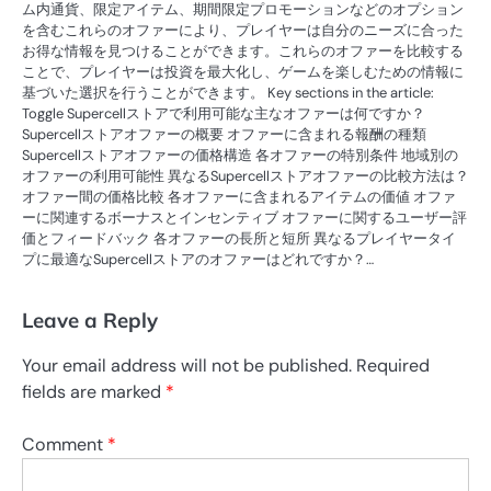
ム内通貨、限定アイテム、期間限定プロモーションなどのオプション
を含むこれらのオファーにより、プレイヤーは自分のニーズに合った
お得な情報を見つけることができます。これらのオファーを比較する
ことで、プレイヤーは投資を最大化し、ゲームを楽しむための情報に
基づいた選択を行うことができます。 Key sections in the article:
Toggle Supercellストアで利用可能な主なオファーは何ですか？
Supercellストアオファーの概要 オファーに含まれる報酬の種類
Supercellストアオファーの価格構造 各オファーの特別条件 地域別の
オファーの利用可能性 異なるSupercellストアオファーの比較方法は？
オファー間の価格比較 各オファーに含まれるアイテムの価値 オファ
ーに関連するボーナスとインセンティブ オファーに関するユーザー評
価とフィードバック 各オファーの長所と短所 異なるプレイヤータイ
プに最適なSupercellストアのオファーはどれですか？…
Leave a Reply
Your email address will not be published.
Required
fields are marked
*
Comment
*