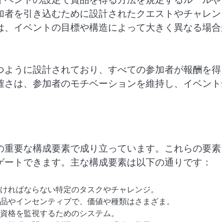
加者を引き込むために設計されたクエストやチャレン
は、イベントの目標や構造によって大きく異なる場合
つように設計されており、すべての参加者が報酬を得
確さは、参加者のモチベーションを維持し、イベント
の重要な構成要素で成り立っています。これらの要素
ゲートできます。主な構成要素は以下の通りです：
ければならない特定のタスクやチャレンジ。
品やインセンティブで、価値や種類はさまざま。
資格を監視するためのシステム。