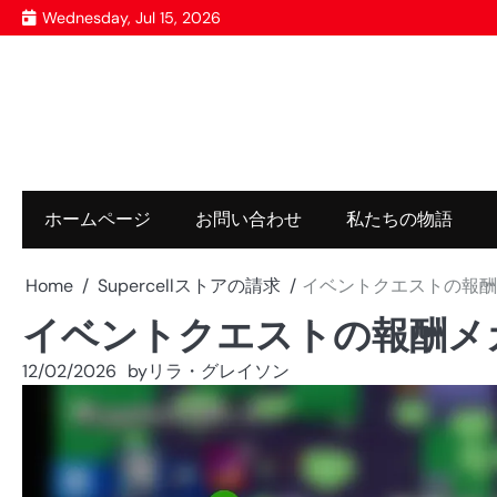
Skip
Wednesday, Jul 15, 2026
to
content
ホームページ
お問い合わせ
私たちの物語
Home
Supercellストアの請求
イベントクエストの報酬
イベントクエストの報酬メ
12/02/2026
by
リラ・グレイソン