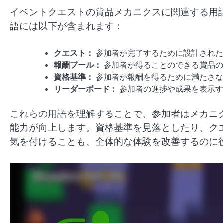
イベントクエストの賞品メカニクスに関連する用
語には以下が含まれます：
クエスト：
参加者が完了するために設計された
報酬プール：
参加者が得ることのできる賞品の
資格基準：
参加者が報酬を得るために満たさな
リーダーボード：
参加者の進捗や成果を表示す
これらの用語を理解することで、参加者はメカニ
能力が向上します。資格基準を見落としたり、ク
気を付けることも、全体的な体験を改善するのに