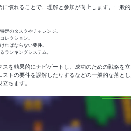
語に慣れることで、理解と参加が向上します。一般的
特定のタスクやチャレンジ。
コレクション。
ければならない要件。
るランキングシステム。
クスを効果的にナビゲートし、成功のための戦略を立
エストの要件を誤解したりするなどの一般的な落とし
役立ちます。