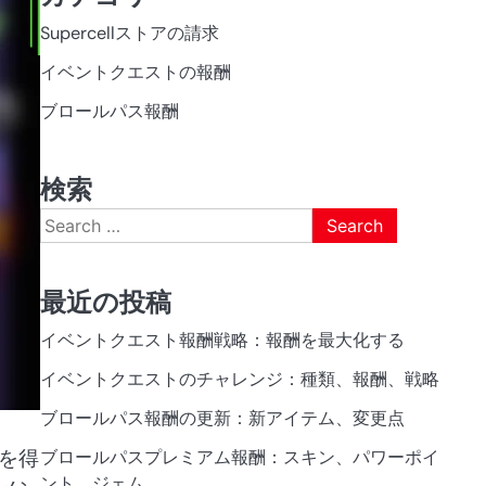
Supercellストアの請求
イベントクエストの報酬
ブロールパス報酬
検索
Search
for:
最近の投稿
イベントクエスト報酬戦略：報酬を最大化する
イベントクエストのチャレンジ：種類、報酬、戦略
ブロールパス報酬の更新：新アイテム、変更点
を得
ブロールパスプレミアム報酬：スキン、パワーポイ
ント、ジェム